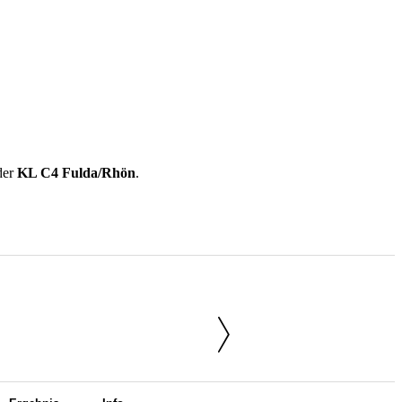
der
KL C4 Fulda/Rhön
.